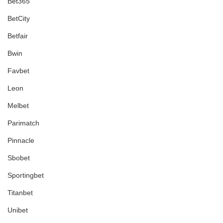
Bet365
BetCity
Betfair
Bwin
Favbet
Leon
Melbet
Parimatch
Pinnacle
Sbobet
Sportingbet
Titanbet
Unibet