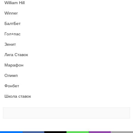
William Hill
Winner
БалтБет
Гол+пас
Зенит
Лига Ставок
Марафон
Олимп
Фонбет
Школа ставок