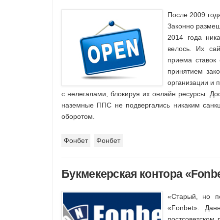
После 2009 год
Законно размещ
2014 года ник
велось. Их са
приема ставок
принятием зако
организации и 
с нелегалами, блокируя их онлайн ресурсы. Дос
наземные ППС не подвергались никаким санк
оборотом.
Фонбет
Фонбет
Букмекерская контора «Fonbe
«Старый, но п
«Fonbet». Да
постсоветском 