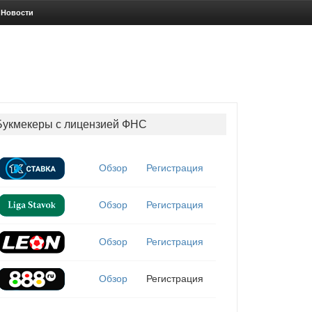
Новости
Букмекеры с лицензией ФНС
Обзор
Регистрация
Обзор
Регистрация
Обзор
Регистрация
Обзор
Регистрация