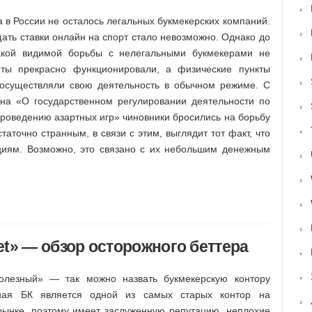
а в России не осталось легальных букмекерских компаний.
ать ставки онлайн на спорт стало невозможно. Однако до
акой видимой борьбы с нелегальными букмекерами не
йты прекрасно функционировали, а физические пункты
 осуществляли свою деятельность в обычном режиме. С
на «О государственном регулировании деятельности по
проведению азартных игр» чиновники бросились на борьбу
таточно странным, в связи с этим, выглядит тот факт, что
циям. Возможно, это связано с их небольшим денежным
t» — обзор осторожного беттера
олезный» — так можно назвать букмекерскую контору
нная БК является одной из самых старых контор на
рынке, поэтому имеет заслуженную репутацию, неплохие