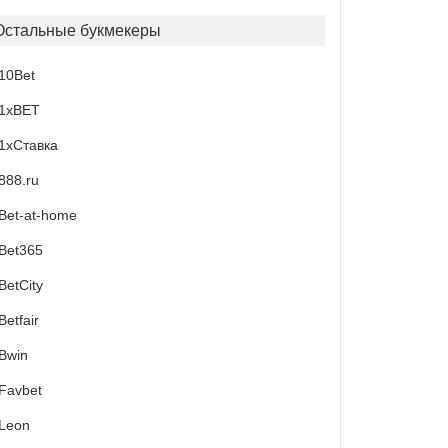
Остальные букмекеры
10Bet
1xBET
1хСтавка
888.ru
Bet-at-home
Bet365
BetCity
Betfair
Bwin
Favbet
Leon