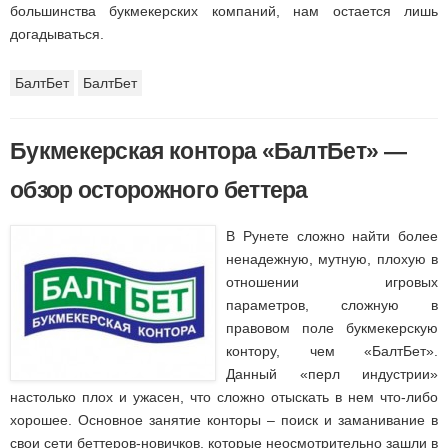
большинства букмекерских компаний, нам остается лишь
догадываться.
БалтБет
БалтБет
Букмекерская контора «БалтБет» —
обзор осторожного беттера
В Рунете сложно найти более
ненадежную, мутную, плохую в
отношении игровых
параметров, сложную в
правовом поле букмекерскую
контору, чем «БалтБет».
Данный «перл индустрии»
настолько плох и ужасен, что сложно отыскать в нем что-либо
хорошее. Основное занятие конторы – поиск и заманивание в
свои сети беттеров-новичков, которые неосмотрительно зашли в