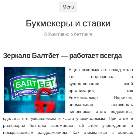
Skip to content
Menu
Букмекеры и ставки
Объективно о беттинге
Зеркало Балтбет — работает всегда
Еще несколько лет назад мало
кто подозревал о
существовании такой
организации, как
Ромкомнадзор. Впрочем,
аномальная активность
чиновников этого ведомства,
сделала его узнаваемым и часто упоминаемым. При этом в
разговорах беттеры вспоминают об этом учреждении и
нескрываемым раздражением. Как отзываются в офисах