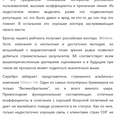
пользователей, высокие коэффициенты и приличная линия. Из
недостатков можно выделить разве что подмоченную
репутацию, но это было давно и вряд ли кто-то до сих пор это
помнит. В остальном это хорошая контора заслуживающая
своего места
Бронзу нашего рейтинга получает российская контора
Winline
.
Хотя, компания и неопытная и достаточно молодая, но
мощнейший с маркетинговой точки зрения рывок позволил
добиться стремительных результатов. БК соответствует всем
вышеперечисленным критериям оценивания и в будущем при
таком же прогрессе может подняться значительно выше.
Серебро забирает представитель «туманного альбиона»
компания
William Hill
. Один из самых популярных букмекеров не
только “Великобритании”, но и всего земного шара.
Превосходная функциональная составляющая, отличные
коэффициенты в сочетании с хорошей бонусной политикой не
дает ни малейшего повода усомнится в их статусе. Как по мне,
только недостаточно хорошая связь с клиентами стран СНГ не