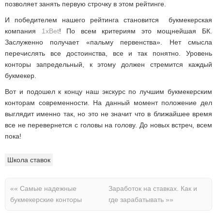
позволяет занять первую строчку в этом рейтинге.
И победителем нашего рейтинга становится букмекерская
компания
1xBet
! По всем критериям это мощнейшая БК.
Заслуженно получает «пальму первенства». Нет смысла
перечислять все достоинства, все и так понятно. Уровень
конторы запредельный, к этому должен стремится каждый
букмекер.
Вот и подошел к концу наш экскурс по лучшим букмекерским
конторам современности. На данный момент положение дел
выглядит именно так, но это не значит что в ближайшее время
все не перевернется с головы на голову. До новых встреч, всем
пока!
Школа ставок
««
Самые надежные
Заработок на ставках. Как и
букмекерские конторы
где зарабатывать
»»