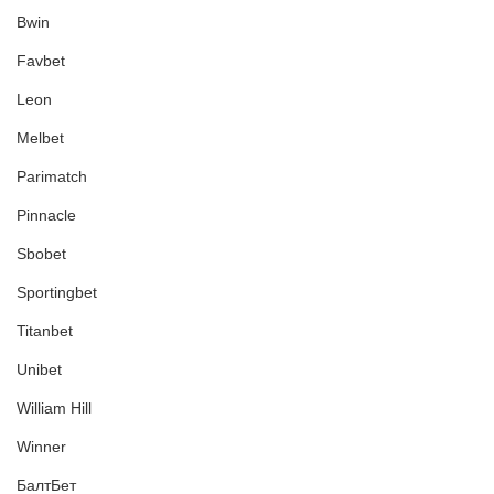
Bwin
Favbet
Leon
Melbet
Parimatch
Pinnacle
Sbobet
Sportingbet
Titanbet
Unibet
William Hill
Winner
БалтБет