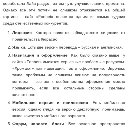
доработала Лайв-раздел, затем чуть улучшил линию прематча.
Однако все эти потуги не слишком отражаются на общей
картине – сайт «Fonbet» является одним из самых худших
среди отечественных конкурентов.
Лицензия
. Контора является обладателем лицензии от
правительства Кюрасао.
Языки
. Есть две версии перевода – русская и английская.
Навигация и оформление
. Как было сказано выше, у
сайта «Fonbet» имеются серьезные проблемы с ресурсом.
«Хромают» как навигация, так и оформление. Впрочем,
такие проблемы не слишком влияют на популярность
конторы – все же к особенностям оформления можно
привыкнуть, если все остальные стороны сделаны
качественно.
Мобильная версия и приложения
. Есть мобильная
версия, однако глядя на версию декстопную, понимаешь,
какое качество у мобильного варианта.
Форум, новости, блоги
. Все основное пространство