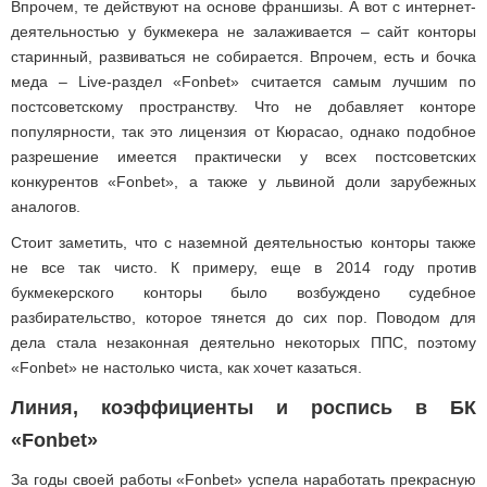
Впрочем, те действуют на основе франшизы. А вот с интернет-
деятельностью у букмекера не залаживается – сайт конторы
старинный, развиваться не собирается. Впрочем, есть и бочка
меда – Live-раздел «Fonbet» считается самым лучшим по
постсоветскому пространству. Что не добавляет конторе
популярности, так это лицензия от Кюрасао, однако подобное
разрешение имеется практически у всех постсоветских
конкурентов «Fonbet», а также у львиной доли зарубежных
аналогов.
Стоит заметить, что с наземной деятельностью конторы также
не все так чисто. К примеру, еще в 2014 году против
букмекерского конторы было возбуждено судебное
разбирательство, которое тянется до сих пор. Поводом для
дела стала незаконная деятельно некоторых ППС, поэтому
«Fonbet» не настолько чиста, как хочет казаться.
Линия, коэффициенты и роспись в БК
«Fonbet»
За годы своей работы «Fonbet» успела наработать прекрасную