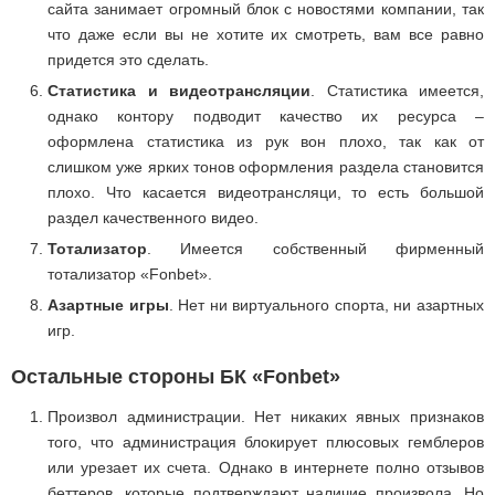
сайта занимает огромный блок с новостями компании, так
что даже если вы не хотите их смотреть, вам все равно
придется это сделать.
Статистика и видеотрансляции
. Статистика имеется,
однако контору подводит качество их ресурса –
оформлена статистика из рук вон плохо, так как от
слишком уже ярких тонов оформления раздела становится
плохо. Что касается видеотрансляци, то есть большой
раздел качественного видео.
Тотализатор
. Имеется собственный фирменный
тотализатор «Fonbet».
Азартные игры
. Нет ни виртуального спорта, ни азартных
игр.
Остальные стороны БК «Fonbet»
Произвол администрации. Нет никаких явных признаков
того, что администрация блокирует плюсовых гемблеров
или урезает их счета. Однако в интернете полно отзывов
беттеров, которые подтверждают наличие произвола. Но