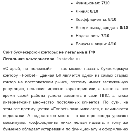
Функционал:
7/10
Линия:
8/10
Коэффициенты:
8/10
Ввод и вывод средств:
8/10
Надежность:
7/10
Бонусы и акции:
4/10
Сайт букмекерской конторы:
не легальна в РФ
Легальная альтернатива
:
1xstavka.ru
«Старый, но полезный» — так можно назвать букмекерскую
контору «Fonbet». Данная БК является одной из самых старых
контор на постсоветском рынке, поэтому имеет заслуженную
репутацию, неплохие игровые характеристики, а также за все
время своей работы успела заманить в свои ППС, а также
интернет-сайт множество постоянных клиентов. По сути, на
этом все преимущества «Fonbet» заканчиваются, и начинаются
недостатки. А недостатков много – в конторе иногда урезают
максимумы, коэффициенты никак нельзя назвать, к тому же
букмекер обладает устаревшим по функционалу и оформлению