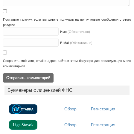
Поставьте галочку, если вы хотите получать на почту новые сообщения с этого
раздела
Имя
(Обязательно)
E-Mail
(Обязательно)
Сохранить моё имя, email и адрес сайта в этом браузере для последующих моих
комментариев.
Букмекеры с лицензией ФНС
Обзор
Регистрация
Обзор
Регистрация