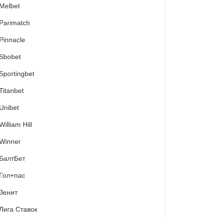
Melbet
Parimatch
Pinnacle
Sbobet
Sportingbet
Titanbet
Unibet
William Hill
Winner
БалтБет
Гол+пас
Зенит
Лига Ставок