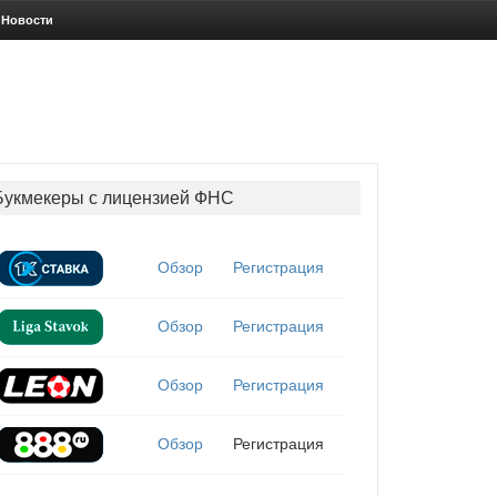
Новости
Букмекеры с лицензией ФНС
Обзор
Регистрация
Обзор
Регистрация
Обзор
Регистрация
Обзор
Регистрация