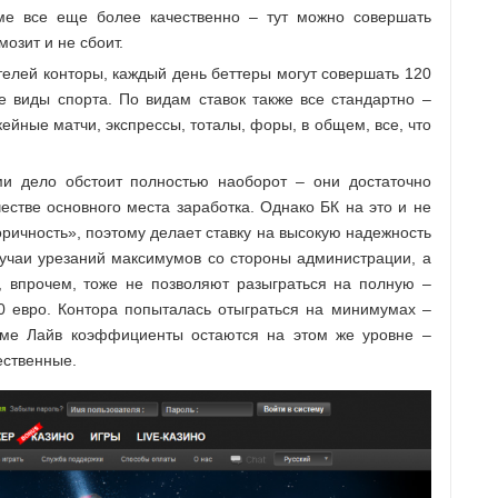
име все еще более качественно – тут можно совершать
мозит и не сбоит.
телей конторы, каждый день беттеры могут совершать 120
е виды спорта. По видам ставок также все стандартно –
ейные матчи, экспрессы, тоталы, форы, в общем, все, что
ми дело обстоит полностью наоборот – они достаточно
честве основного места заработка. Однако БК на это и не
оричность», поэтому делает ставку на высокую надежность
случаи урезаний максимумов со стороны администрации, а
 впрочем, тоже не позволяют разыграться на полную –
 евро. Контора попыталась отыграться на минимумах –
жиме Лайв коэффициенты остаются на этом же уровне –
ественные.