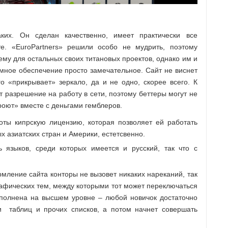
ких. Он сделан качественно, имеет практически все
. «EuroPartners» решили особо не мудрить, поэтому
ему для остальных своих титановых проектов, однако им и
мное обеспечение просто замечательное. Сайт не виснет
о «прикрывает» зеркало, да и не одно, скорее всего. К
т разрешение на работу в сети, поэтому беттеры могут не
кроют» вместе с деньгами гемблеров.
боты кипрскую лицензию, которая позволяет ей работать
х азиатских стран и Америки, естетсвенно.
 языков, среди которых имеется и русский, так что с
рмление сайта конторы не вызовет никаких нареканий, так
рафических тем, между которыми тот может переключаться
полнена на высшем уровне – любой новичок достаточно
и таблиц и прочих списков, а потом начнет совершать