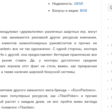
Надежность:
10/10
Бонусы и акции:
8/10
ринадлежат «держателям» различных азартных игр, могут
 там занимаются рекламой других ресурсов компании,
 клиентов казино/покерных румов/слотов и прочих не
tanbet» все не так однозначно. С одной стороны, контора
Но с другой, она предоставляет беттерам практически все
 рынке ставок. Да, у конторы достаточно средние
ких игроков этот факт не столь важен, как прекрасная
 а также наличие широкой бонусной системы.
риятием другого именитого мега-бренда – «EuroPartners».
ких популярных ресурсов, как «TitanPoker» и прочие
рый растет с каждым днем, не мог пройти мимо взгляда
 появился «Titanbet».