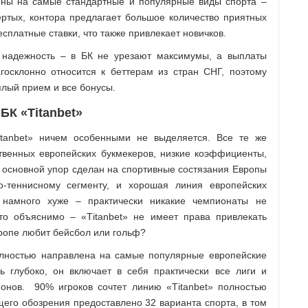
ены на самые стандартные и популярные виды спорта –
вертых, контора предлагает большое количество приятных
сплатные ставки, что также привлекает новичков.
 надежность – в БК не урезают максимумы, а выплаты
агосклонно относится к беттерам из стран СНГ, поэтому
плый прием и все бонусы.
БК «Titanbet»
Titanbet» ничем особенными не выделяется. Все те же
твенных европейских букмекеров, низкие коэффициенты,
 основной упор сделан на спортивные состязания Европы
-теннисному сегменту, и хорошая линия европейских
 намного хуже – практически никакие чемпионаты не
то объяснимо – «Тitanbet» не имеет права привлекать
Европе любит бейсбол или гольф?
полностью направлена на самые популярные европейские
ь глубоко, он включает в себя практически все лиги и
ионов. 90% игроков сочтет линию «Тitanbet» полностью
его обозрения предоставлено 32 варианта спорта, в том