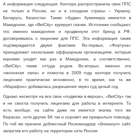
А информация следующая. Контора распространила свои ППС
не только в России, но и в соседние страны – Украину,
Беларусь, Казахстан. Также «будки» букмекера имеются в
Македонии, где «BetCity» курирует скачки. Источники сообщают,
что именно македоняне и продвинули этот бренд в РФ,
договорившись о лицензии для ППС. Эта информация также
подтверждается двумя фактами. Во-первых, «Фортуна»
принадлежит нескольким оффшорным организациям, которые
корнями уходят как раз в Македонию, а соответственно,
«BetCity» также оттуда родом. Во-вторых, именно эта
«мохнатая лапа» и помогла в 2009 году конторе получить
лицензию практически мгновенно, в то время, как та же
«Марафон» добивалась разрешения через суд целый год.
Однако несмотря на все свои «подвязки в верхах», «BetCity» так
и не смогла получить лицензию для работы в интернете. То
есть вообще, на сайте даже не имеется значка того же
Кюрасао, хотя другие БК так и норовят им прикрыться повсюду.
По той же причине доблестный Роскомнадзор «блоканул» сайт,
запретив его работу на территории сети России.