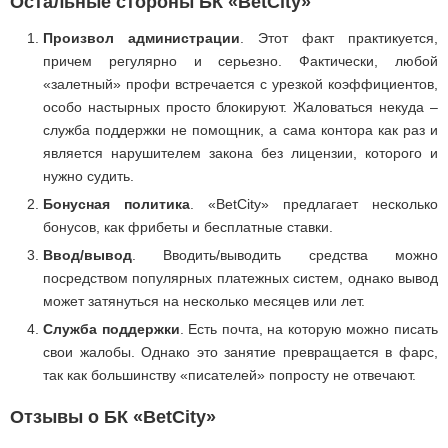
Остальные стороны БК «BetCity»
Произвол администрации
. Этот факт практикуется,
причем регулярно и серьезно. Фактически, любой
«залетный» профи встречается с урезкой коэффициентов,
особо настырных просто блокируют. Жаловаться некуда –
служба поддержки не помощник, а сама контора как раз и
является нарушителем закона без лицензии, которого и
нужно судить.
Бонусная политика
. «BetCity» предлагает несколько
бонусов, как фрибеты и бесплатные ставки.
Ввод/вывод
. Вводить/выводить средства можно
посредством популярных платежных систем, однако вывод
может затянуться на несколько месяцев или лет.
Служба поддержки
. Есть почта, на которую можно писать
свои жалобы. Однако это занятие превращается в фарс,
так как большинству «писателей» попросту не отвечают.
Отзывы о БК «BetCity»