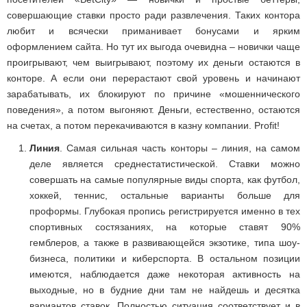
совершающие ставки просто ради развлечения. Таких контора
любит и всячески приманивает бонусами и ярким
оформлением сайта. Но тут их выгода очевидна – новички чаще
проигрывают, чем выигрывают, поэтому их деньги остаются в
конторе. А если они перерастают свой уровень и начинают
зарабатывать, их блокируют по причине «мошеннического
поведения», а потом выгоняют. Деньги, естественно, остаются
на счетах, а потом перекачиваются в казну компании. Profit!
Линия
. Самая сильная часть конторы – линия, на самом
деле является среднестатистической. Ставки можно
совершать на самые популярные виды спорта, как футбол,
хоккей, теннис, остальные варианты больше для
проформы. Глубокая пропись регистрируется именно в тех
спортивных состязаниях, на которые ставят 90%
гемблеров, а также в развивающейся экзотике, типа шоу-
бизнеса, политики и киберспорта. В остальном позиции
имеются, наблюдается даже некоторая активность на
выходные, но в будние дни там не найдешь и десятка
вариантов ставок. Полностью ситуация соответствует и в