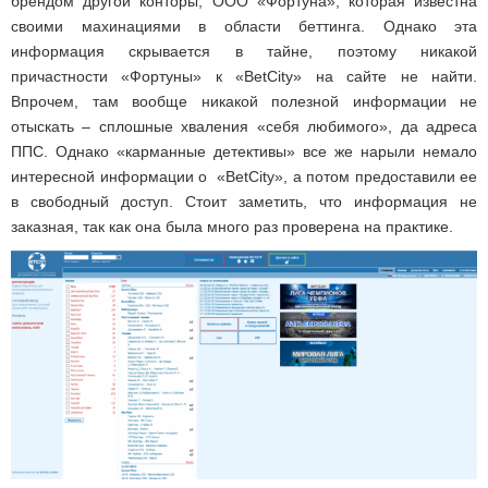
брендом другой конторы, ООО «Фортуна», которая известна
своими махинациями в области беттинга. Однако эта
информация скрывается в тайне, поэтому никакой
причастности «Фортуны» к «BetCity» на сайте не найти.
Впрочем, там вообще никакой полезной информации не
отыскать – сплошные хваления «себя любимого», да адреса
ППС. Однако «карманные детективы» все же нарыли немало
интересной информации о «BetCity», а потом предоставили ее
в свободный доступ. Стоит заметить, что информация не
заказная, так как она была много раз проверена на практике.