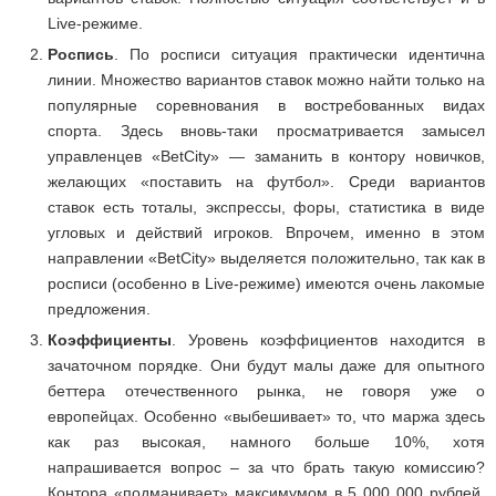
Live-режиме.
Роспись
. По росписи ситуация практически идентична
линии. Множество вариантов ставок можно найти только на
популярные соревнования в востребованных видах
спорта. Здесь вновь-таки просматривается замысел
управленцев «BetCity» — заманить в контору новичков,
желающих «поставить на футбол». Среди вариантов
ставок есть тоталы, экспрессы, форы, статистика в виде
угловых и действий игроков. Впрочем, именно в этом
направлении «BetCity» выделяется положительно, так как в
росписи (особенно в Live-режиме) имеются очень лакомые
предложения.
Коэффициенты
. Уровень коэффициентов находится в
зачаточном порядке. Они будут малы даже для опытного
беттера отечественного рынка, не говоря уже о
европейцах. Особенно «выбешивает» то, что маржа здесь
как раз высокая, намного больше 10%, хотя
напрашивается вопрос – за что брать такую комиссию?
Контора «подманивает» максимумом в 5 000 000 рублей,