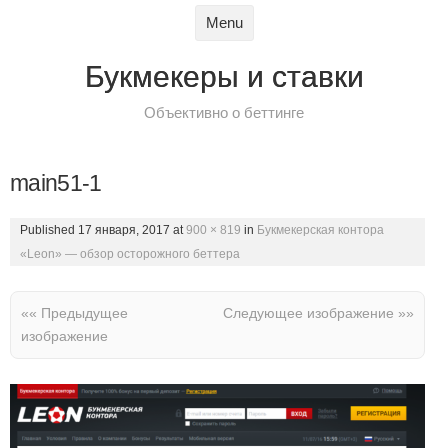
Skip to content
Menu
Букмекеры и ставки
Объективно о беттинге
main51-1
Published
17 января, 2017
at
900 × 819
in
Букмекерская контора
«Leon» — обзор осторожного беттера
«« Предыдущее
Следующее изображение »»
изображение