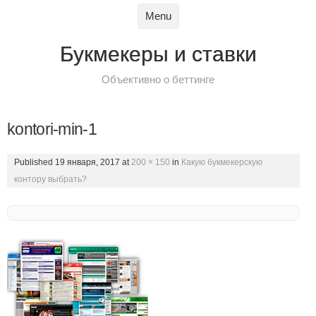
Skip to content
Menu
Букмекеры и ставки
Объективно о беттинге
kontori-min-1
Published
19 января, 2017
at
200 × 150
in
Какую букмекерскую
контору выбрать?