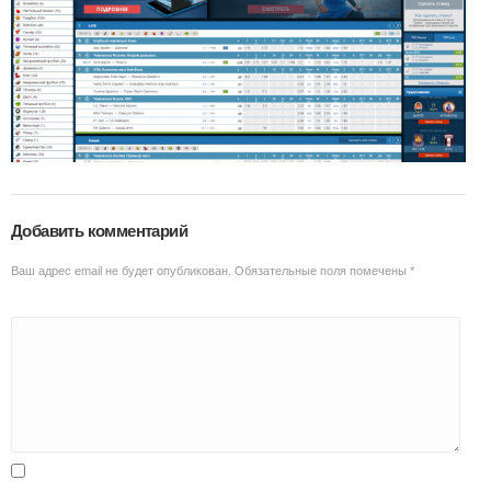
Добавить комментарий
Ваш адрес email не будет опубликован.
Обязательные поля помечены
*